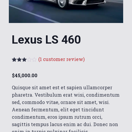
Lexus LS 460
(
1
customer review)
Rated
1
3.00
$
45,000.00
out of
5
based
Quisque sit amet est et sapien ullamcorper
on
pharetra. Vestibulum erat wisi, condimentum
custo
mer
sed, commodo vitae, ornare sit amet, wisi.
rating
Aenean fermentum, elit eget tincidunt
condimentum, eros ipsum rutrum orci,
sagittis tempus lacus enim ac dui. Donec non
enim in turpis pulvinar facilisis